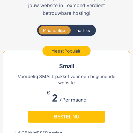
jouw website in Lexmond verdient
betrouwbare hosting!
Maandelijks
Jaarlijks
Meest Populair!
Small
Voordelig SMALL pakket voor een beginnende
website
€
2
/ Per maand
BESTEL NU
5 GB NvME SSD opslag