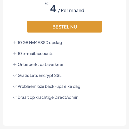
€
4
/ Per maand
BESTEL NU
10 GB NvME SSD opslag
10 e-mail accounts
Onbeperkt dataverkeer
Gratis Lets Encrypt SSL
Probleemloze back-ups elke dag
Draait op krachtige DirectAdmin