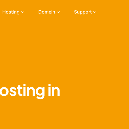
Hosting
Domein
Support
sting in