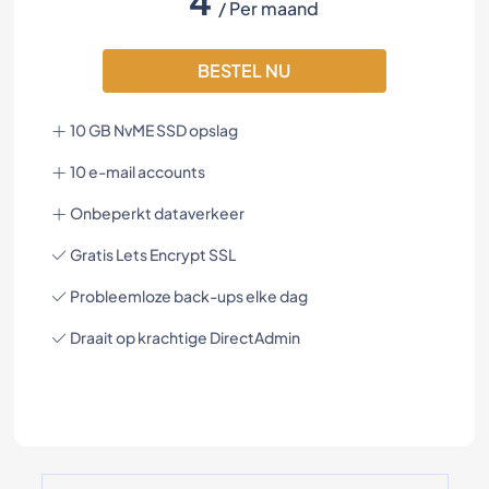
4
/ Per maand
BESTEL NU
10 GB NvME SSD opslag
10 e-mail accounts
Onbeperkt dataverkeer
Gratis Lets Encrypt SSL
Probleemloze back-ups elke dag
Draait op krachtige DirectAdmin