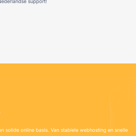
Nederlandse support!
e
en solide online basis. Van stabiele webhosting en snelle