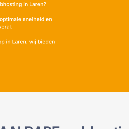
bhosting in Laren?
 optimale snelheid en
veral.
p in Laren, wij bieden