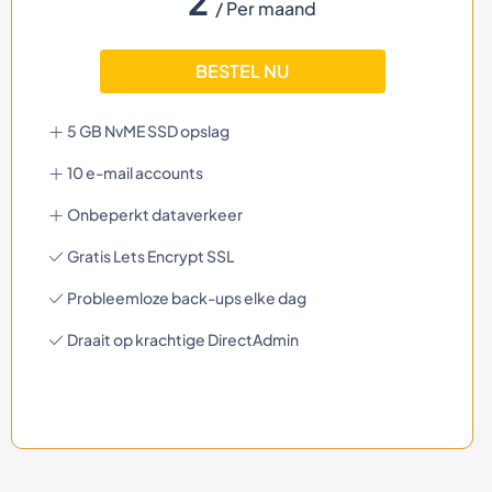
2
/ Per maand
BESTEL NU
5 GB NvME SSD opslag
10 e-mail accounts
Onbeperkt dataverkeer
Gratis Lets Encrypt SSL
Probleemloze back-ups elke dag
Draait op krachtige DirectAdmin