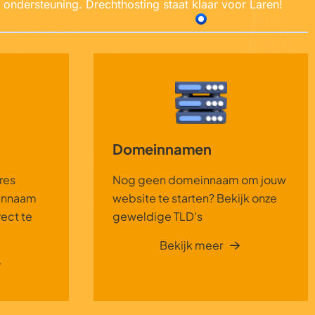
 ondersteuning. Drechthosting staat klaar voor Laren!
Domeinnamen
res
Nog geen domeinnaam om jouw
einnaam
website te starten? Bekijk onze
ect te
geweldige TLD's
Bekijk meer