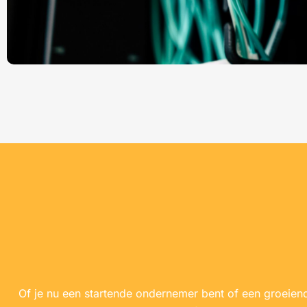
Of je nu een startende ondernemer bent of een groeiend b