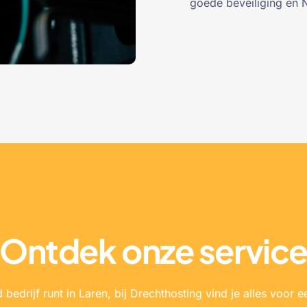
goede beveiliging en 
Ontdek onze servic
edrijf runt in Laren, bij Drechthosting vind je alles voor e