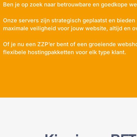
Ben je op zoek naar betrouwbare en goedkope we
Onze servers zijn strategisch geplaatst en bieden
maximale veiligheid voor jouw website, altijd en o
Of je nu een ZZP’er bent of een groeiende websho
flexibele hostingpakketten voor elk type klant.