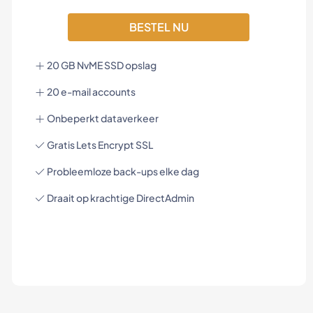
BESTEL NU
20 GB NvME SSD opslag
20 e-mail accounts
Onbeperkt dataverkeer
Gratis Lets Encrypt SSL
Probleemloze back-ups elke dag
Draait op krachtige DirectAdmin