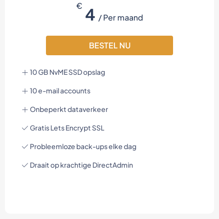
€
4
/ Per maand
BESTEL NU
10 GB NvME SSD opslag
10 e-mail accounts
Onbeperkt dataverkeer
Gratis Lets Encrypt SSL
Probleemloze back-ups elke dag
Draait op krachtige DirectAdmin