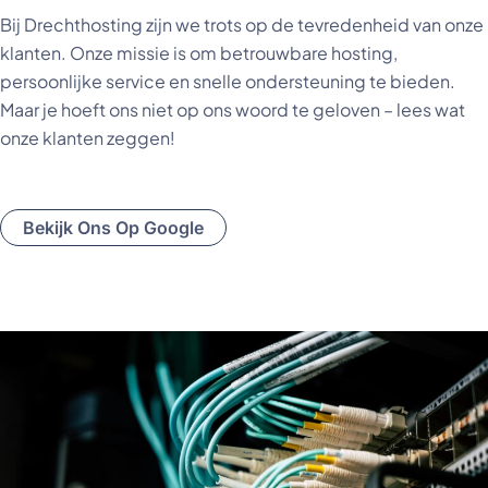
Bij Drechthosting zijn we trots op de tevredenheid van onze
klanten. Onze missie is om betrouwbare hosting,
persoonlijke service en snelle ondersteuning te bieden.
Maar je hoeft ons niet op ons woord te geloven – lees wat
onze klanten zeggen!
Bekijk Ons Op Google