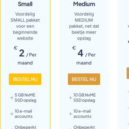
Small
Medium
Voordelig
Voordelig
SMALL pakket
MEDIUM
voor een
pakket, net dat
beginnende
beetje meer
website
opslag
€
€
2
4
/ Per
/ Per
maand
maand
BESTEL NU
BESTEL NU
5 GB NvME
10 GB NvME
SSD opslag
SSD opslag
10 e-mail
10 e-mail
accounts
accounts
Onbeperkt
Onbeperkt