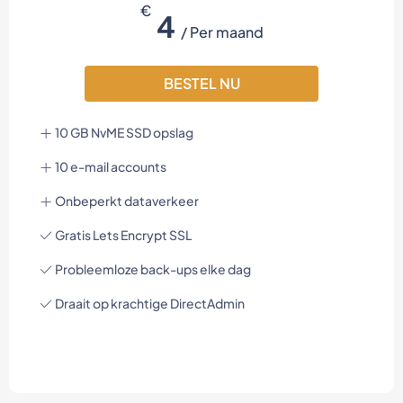
€
4
/ Per maand
BESTEL NU
10 GB NvME SSD opslag
10 e-mail accounts
Onbeperkt dataverkeer
Gratis Lets Encrypt SSL
Probleemloze back-ups elke dag
Draait op krachtige DirectAdmin