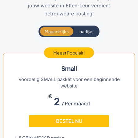
jouw website in Etten-Leur verdient
betrouwbare hosting!
Maandelijks
Jaarlijks
Meest Populair!
Small
Voordelig SMALL pakket voor een beginnende
website
€
2
/ Per maand
BESTEL NU
5 GB NvME SSD opslag