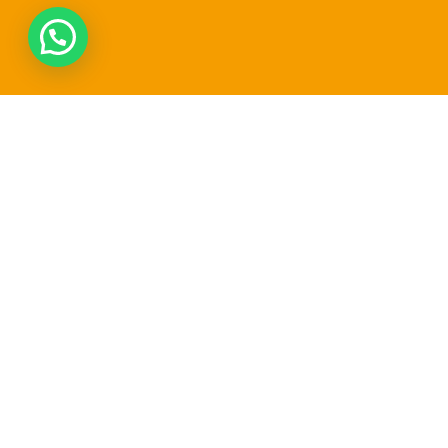
Top 8 domeinnaam-extensies?
Jij kunt ze nu nog registreren.
Registreer vandaag nog één van de 8 populairste
domeinnaam-extensies in Berghkwartier. Kies uit .nl,
.com, .be en meer – snel, betrouwbaar en voordelig.