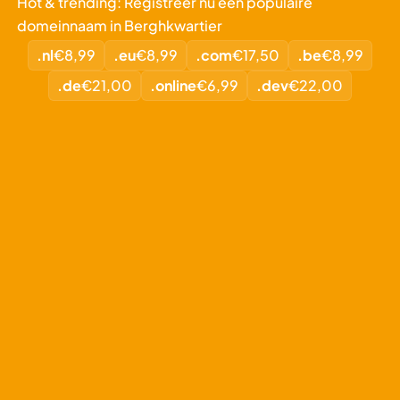
Hot & trending: Registreer nu een populaire
domeinnaam in Berghkwartier
.nl
€8,99
.eu
€8,99
.com
€17,50
.be
€8,99
.de
€21,00
.online
€6,99
.dev
€22,00