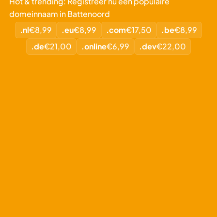
Hot & trending: Registreer nu een populaire
domeinnaam in Battenoord
.nl
€8,99
.eu
€8,99
.com
€17,50
.be
€8,99
.de
€21,00
.online
€6,99
.dev
€22,00