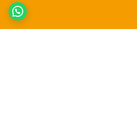
Top 8 domeinnaam-extensies?
Jij kunt ze nu nog registreren.
Registreer vandaag nog één van de 8 populairste
domeinnaam-extensies in Battenoord. Kies uit .nl, .com,
.be en meer – snel, betrouwbaar en voordelig.