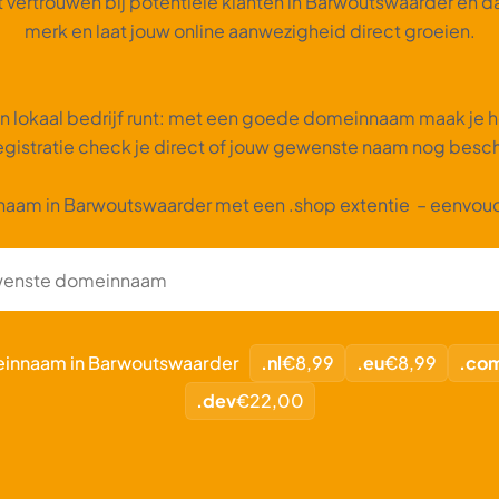
vertrouwen bij potentiële klanten in Barwoutswaarder en da
merk en laat jouw online aanwezigheid direct groeien.
 lokaal bedrijf runt: met een goede domeinnaam maak je het
gistratie check je direct of jouw gewenste naam nog beschi
aam in Barwoutswaarder met een .shop extentie – eenvoud
meinnaam in Barwoutswaarder
.nl
€8,99
.eu
€8,99
.co
.dev
€22,00