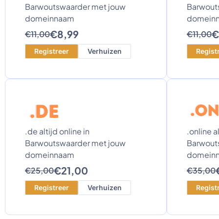
Barwoutswaarder met jouw
Barwout
domeinnaam
domein
€8,99
€
€11,00
€11,00
Registreer
Verhuizen
Regist
.de altijd online in
.online al
Barwoutswaarder met jouw
Barwout
domeinnaam
domein
€21,00
€25,00
€35,00
Registreer
Verhuizen
Regist