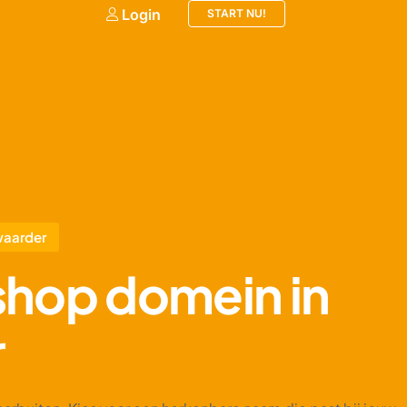
Login
START NU!
waarder
.shop domein in
r