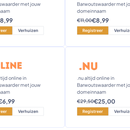
swaarder met jouw
Barwoutswaarder met j
naam
domeinnaam
8,99
€8,99
€11,00
reer
Verhuizen
Registreer
Verhuiz
tijd online in
.nu altijd online in
swaarder met jouw
Barwoutswaarder met j
naam
domeinnaam
€6,99
€25,00
€29,50
reer
Verhuizen
Registreer
Verhuiz