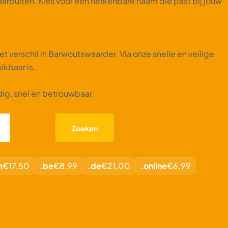
arbuiten. Kies voor een herkenbare naam die past bij jouw
 verschil in Barwoutswaarder. Via onze snelle en veilige
kbaar is.
ig, snel en betrouwbaar.
Zoeken
m
€17,50
.be
€8,99
.de
€21,00
.online
€6,99