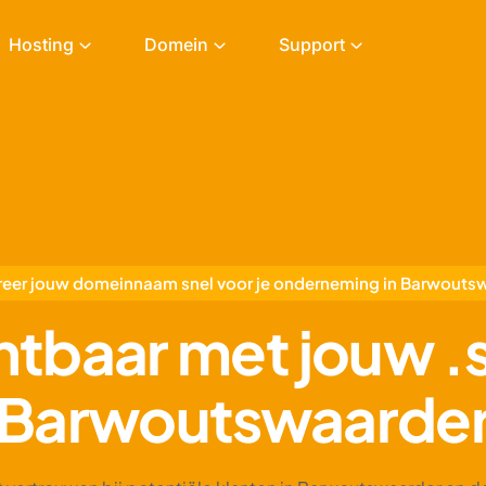
Hosting
Domein
Support
reer jouw domeinnaam snel voor je onderneming in Barwouts
chtbaar met jouw 
Barwoutswaarde