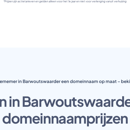
*Prijzen zijn actietarieven en gelden alleen voor het 1e jaar en niet voor verlenging vanuit verhuizing
dernemer in Barwoutswaarder een domeinnaam op maat – beki
en in Barwoutswaarder?
domeinnaamprijzen