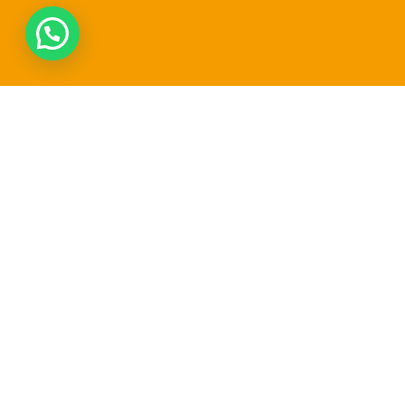
Top 8 domeinnaam-extensies?
Jij kunt ze nu nog registreren.
Registreer vandaag nog één van de 8 populairste
domeinnaam-extensies in Alendorp. Kies uit .nl, .com,
.be en meer – snel, betrouwbaar en voordelig.