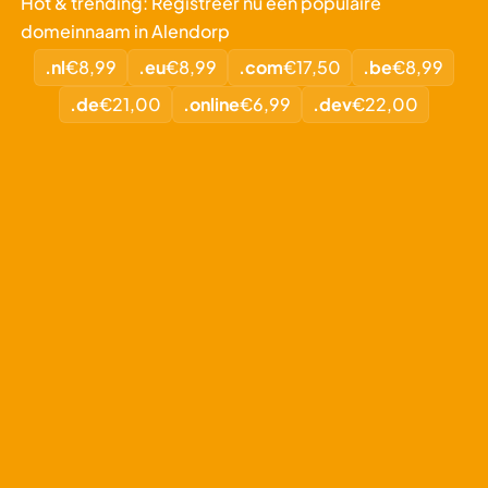
Hot & trending: Registreer nu een populaire
domeinnaam in Alendorp
.nl
€8,99
.eu
€8,99
.com
€17,50
.be
€8,99
.de
€21,00
.online
€6,99
.dev
€22,00