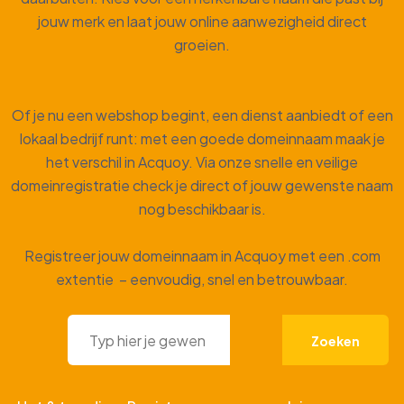
jouw merk en laat jouw online aanwezigheid direct
groeien.
Of je nu een webshop begint, een dienst aanbiedt of een
lokaal bedrijf runt: met een goede domeinnaam maak je
het verschil in Acquoy. Via onze snelle en veilige
domeinregistratie check je direct of jouw gewenste naam
nog beschikbaar is.
Registreer jouw domeinnaam in Acquoy met een .com
extentie – eenvoudig, snel en betrouwbaar.
Zoeken