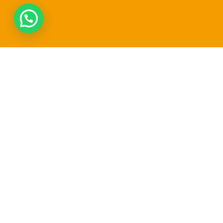
Top 8 domeinnaam-extensies?
Jij kunt ze nu nog registreren.
Registreer vandaag nog één van de 8 populairste
domeinnaam-extensies in Achtmaal. Kies uit .nl, .com,
.be en meer – snel, betrouwbaar en voordelig.