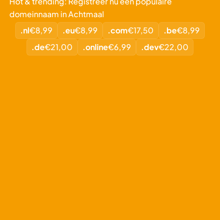
Hot & trending: Registreer nu een populaire
domeinnaam in Achtmaal
.nl
€8,99
.eu
€8,99
.com
€17,50
.be
€8,99
.de
€21,00
.online
€6,99
.dev
€22,00