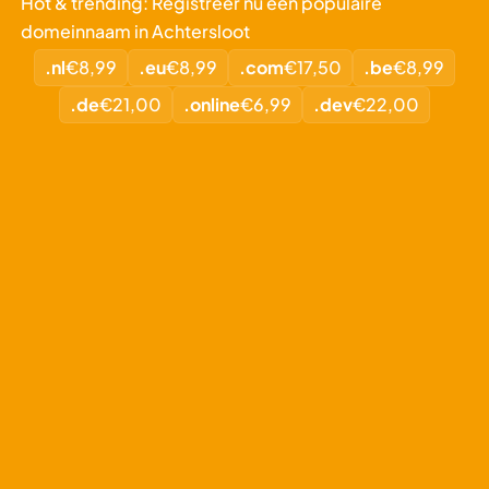
Hot & trending: Registreer nu een populaire
domeinnaam in Achtersloot
.nl
€8,99
.eu
€8,99
.com
€17,50
.be
€8,99
.de
€21,00
.online
€6,99
.dev
€22,00