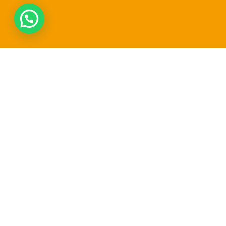
Top 8 domeinnaam-extensies?
Jij kunt ze nu nog registreren.
Registreer vandaag nog één van de 8 populairste
domeinnaam-extensies in Achtersloot. Kies uit .nl, .com,
.be en meer – snel, betrouwbaar en voordelig.