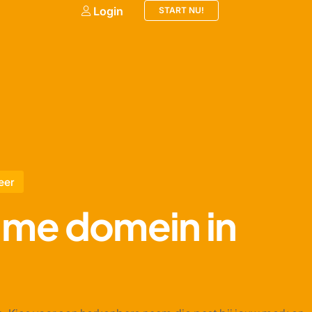
Login
START NU!
eer
 .me domein in