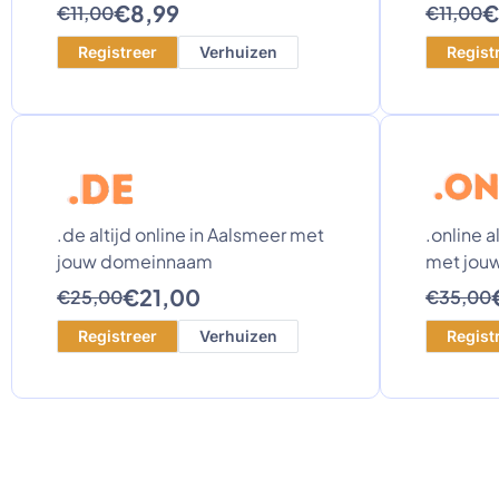
€8,99
€
€11,00
€11,00
Registreer
Verhuizen
Regist
.de altijd online in Aalsmeer met
.online a
jouw domeinnaam
met jou
€21,00
€25,00
€35,00
Registreer
Verhuizen
Regist