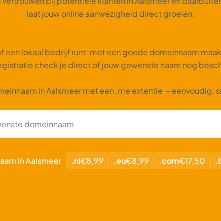
vertrouwen bij potentiële klanten in Aalsmeer en daarbuiten
laat jouw online aanwezigheid direct groeien.
 een lokaal bedrijf runt: met een goede domeinnaam maak je 
gistratie check je direct of jouw gewenste naam nog beschi
meinnaam in Aalsmeer met een .me extentie – eenvoudig, s
naam in Aalsmeer
.nl
€8,99
.eu
€8,99
.com
€17,50
.