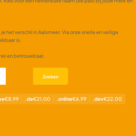
. Kies voor een herkenbare naam die past bij jouw merk en
het verschil in Aalsmeer. Via onze snelle en veilige
kbaar is.
nel en betrouwbaar.
Zoeken
be
€8,99
.de
€21,00
.online
€6,99
.dev
€22,00