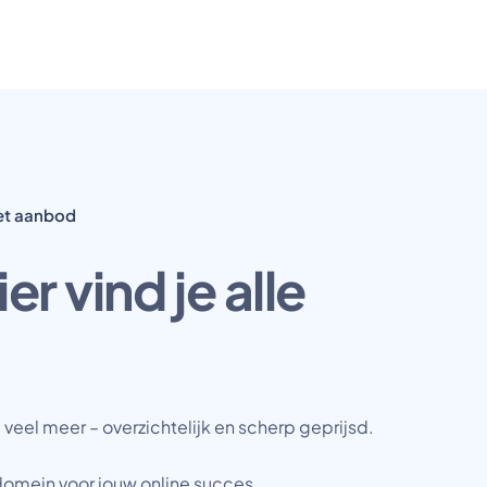
et aanbod
r vind je alle
veel meer – overzichtelijk en scherp geprijsd.
 domein voor jouw online succes.