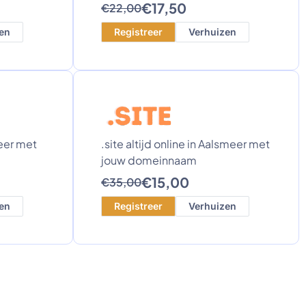
€17,50
€22,00
en
Registreer
Verhuizen
meer met
.site altijd online in Aalsmeer met
jouw domeinnaam
€15,00
€35,00
en
Registreer
Verhuizen