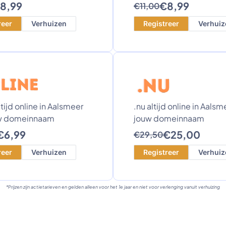
8,99
€8,99
€11,00
reer
Verhuizen
Registreer
Verhuiz
ltijd online in Aalsmeer
.nu altijd online in Aals
w domeinnaam
jouw domeinnaam
€6,99
€25,00
€29,50
reer
Verhuizen
Registreer
Verhuiz
*Prijzen zijn actietarieven en gelden alleen voor het 1e jaar en niet voor verlenging vanuit verhuizing