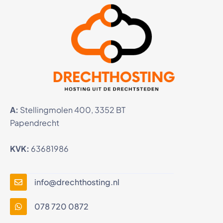
A:
Stellingmolen 400, 3352 BT
Papendrecht
KVK:
63681986
info@drechthosting.nl
078 720 0872