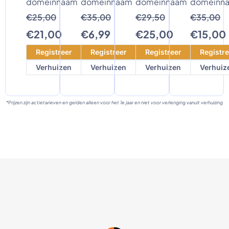
domeinnaam
domeinnaam
domeinnaam
domeinn
€25,00
€35,00
€29,50
€35,00
€21,00
€6,99
€25,00
€15,00
Registreer
Registreer
Registreer
Registre
Verhuizen
Verhuizen
Verhuizen
Verhuiz
*Prijzen zijn actietarieven en gelden alleen voor het 1e jaar en niet voor verlenging vanuit verhuizing