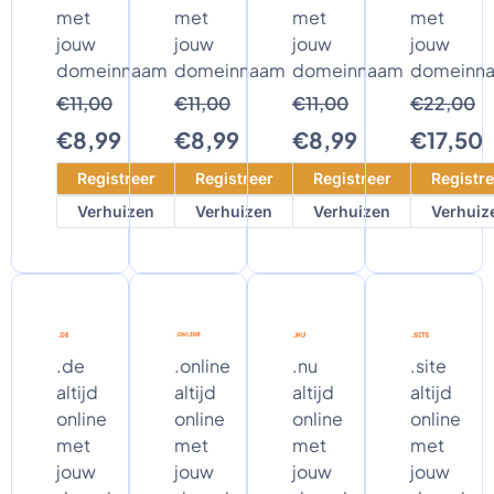
met
met
met
met
jouw
jouw
jouw
jouw
domeinnaam
domeinnaam
domeinnaam
domeinn
€11,00
€11,00
€11,00
€22,00
€8,99
€8,99
€8,99
€17,50
Registreer
Registreer
Registreer
Registre
Verhuizen
Verhuizen
Verhuizen
Verhuiz
.de
.online
.nu
.site
altijd
altijd
altijd
altijd
online
online
online
online
met
met
met
met
jouw
jouw
jouw
jouw