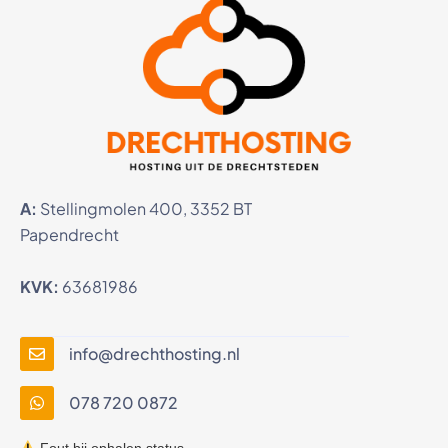
A:
Stellingmolen 400, 3352 BT
Papendrecht
KVK:
63681986
info@drechthosting.nl
078 720 0872
Fout bij ophalen status