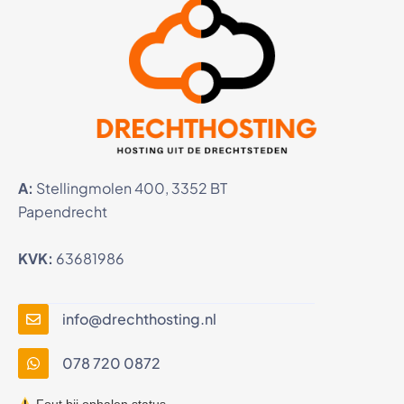
A:
Stellingmolen 400, 3352 BT
Papendrecht
KVK:
63681986
info@drechthosting.nl
078 720 0872
Fout bij ophalen status