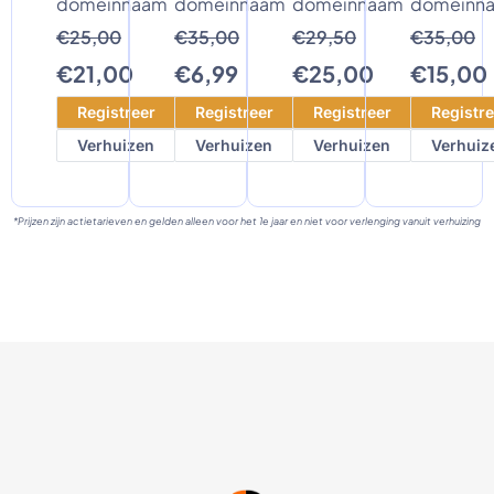
domeinnaam
domeinnaam
domeinnaam
domeinn
€25,00
€35,00
€29,50
€35,00
€21,00
€6,99
€25,00
€15,00
Registreer
Registreer
Registreer
Registre
Verhuizen
Verhuizen
Verhuizen
Verhuiz
*Prijzen zijn actietarieven en gelden alleen voor het 1e jaar en niet voor verlenging vanuit verhuizing