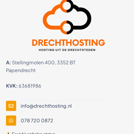
A:
Stellingmolen 400, 3352 BT
Papendrecht
KVK:
63681986
info@drechthosting.nl
078 720 0872
Fout bij ophalen status