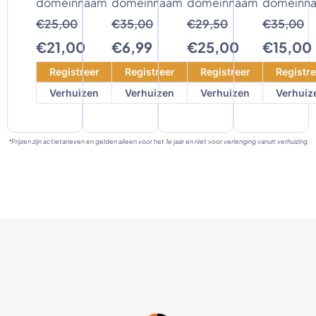
domeinnaam
domeinnaam
domeinnaam
domeinn
€25,00
€35,00
€29,50
€35,00
€21,00
€6,99
€25,00
€15,00
Registreer
Registreer
Registreer
Registre
Verhuizen
Verhuizen
Verhuizen
Verhuiz
*Prijzen zijn actietarieven en gelden alleen voor het 1e jaar en niet voor verlenging vanuit verhuizing