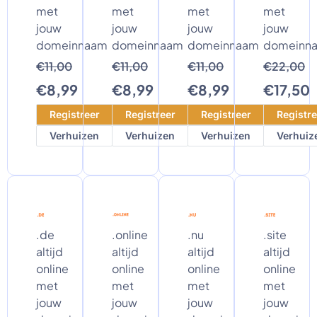
met
met
met
met
jouw
jouw
jouw
jouw
domeinnaam
domeinnaam
domeinnaam
domeinn
€11,00
€11,00
€11,00
€22,00
€8,99
€8,99
€8,99
€17,50
Registreer
Registreer
Registreer
Registre
Verhuizen
Verhuizen
Verhuizen
Verhuiz
.de
.online
.nu
.site
altijd
altijd
altijd
altijd
online
online
online
online
met
met
met
met
jouw
jouw
jouw
jouw