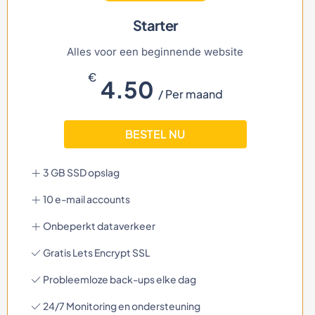
Starter
Alles voor een beginnende website
€
4.50
/ Per maand
BESTEL NU
3 GB SSD opslag
10 e-mail accounts
Onbeperkt dataverkeer
Gratis Lets Encrypt SSL
Probleemloze back-ups elke dag
24/7 Monitoring en ondersteuning