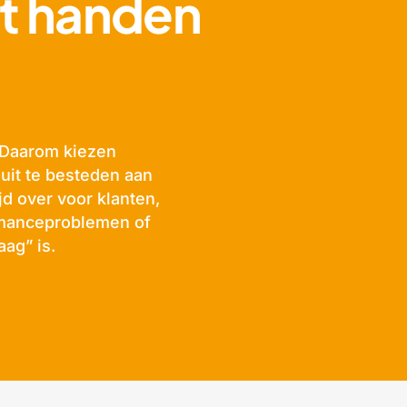
it handen
. Daarom kiezen
uit te besteden aan
jd over voor klanten,
rmanceproblemen of
aag” is.