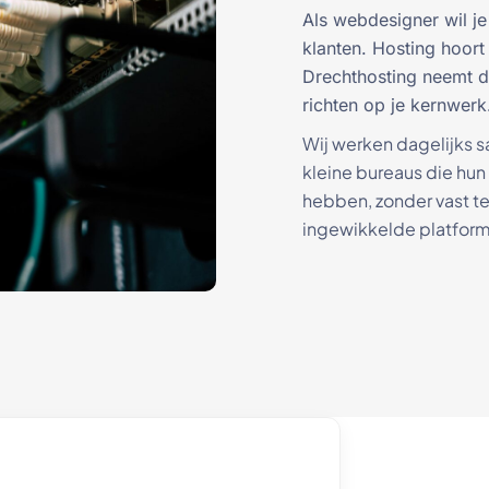
Als webdesigner wil je 
klanten. Hosting hoort
Drechthosting neemt die
richten op je kernwerk
Wij werken dagelijks 
kleine bureaus die hun
hebben, zonder vast te
ingewikkelde platfor