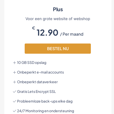
Plus
Voor een grote website of webshop
€
12.90
/ Per maand
BESTEL NU
10 GB SSD opslag
Onbeperkt e-mail accounts
Onbeperkt dataverkeer
Gratis Lets Encrypt SSL
Probleemloze back-ups elke dag
24/7 Monitoring en ondersteuning