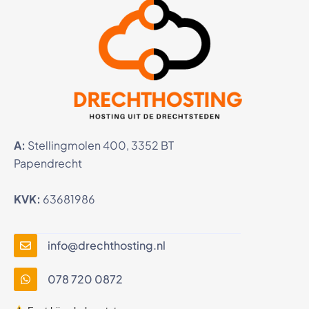
A:
Stellingmolen 400, 3352 BT
Papendrecht
KVK:
63681986
info@drechthosting.nl
078 720 0872