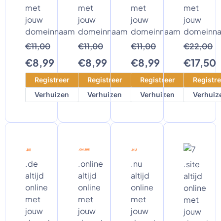
met
met
met
met
jouw
jouw
jouw
jouw
domeinnaam
domeinnaam
domeinnaam
domeinn
€11,00
€11,00
€11,00
€22,00
€8,99
€8,99
€8,99
€17,50
Registreer
Registreer
Registreer
Registre
Verhuizen
Verhuizen
Verhuizen
Verhuiz
.de
.online
.nu
.site
altijd
altijd
altijd
altijd
online
online
online
online
met
met
met
met
jouw
jouw
jouw
jouw