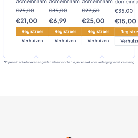
domeinnaam
domeinnaam
domeinnaam
domeinn
€25,00
€35,00
€29,50
€35,00
€21,00
€6,99
€25,00
€15,00
Registreer
Registreer
Registreer
Registre
Verhuizen
Verhuizen
Verhuizen
Verhuiz
*Prijzen zijn actietarieven en gelden alleen voor het 1e jaar en niet voor verlenging vanuit verhuizing