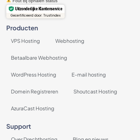
Fout bij ophalen status
Uitzonderlijke Klantenservice
Gecertificeerd door: Trustindex
Producten
VPS Hosting
Webhosting
Betaalbare Webhosting
WordPress Hosting
E-mail hosting
Domein Registreren
Shoutcast Hosting
AzuraCast Hosting
Support
Over Drechthosting
Blog en nieuws