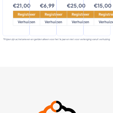
€21,00
€6,99
€25,00
€15,00
Registreer
Registreer
Registreer
Registre
Verhuizen
Verhuizen
Verhuizen
Verhuiz
*Prijzen zijn actietarieven en gelden alleen voor het 1e jaar en niet voor verlenging vanuit verhuizing