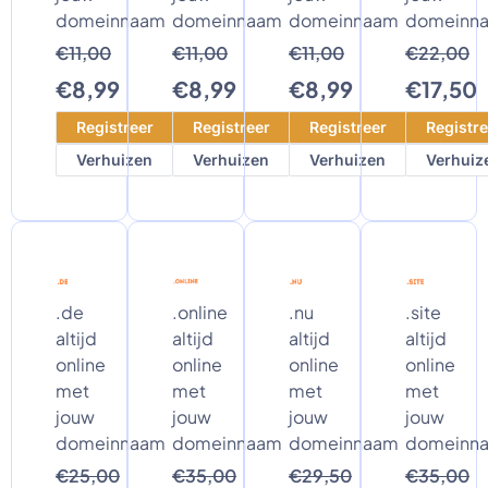
domeinnaam
domeinnaam
domeinnaam
domeinn
€11,00
€11,00
€11,00
€22,00
€8,99
€8,99
€8,99
€17,50
Registreer
Registreer
Registreer
Registre
Verhuizen
Verhuizen
Verhuizen
Verhuiz
.de
.online
.nu
.site
altijd
altijd
altijd
altijd
online
online
online
online
met
met
met
met
jouw
jouw
jouw
jouw
domeinnaam
domeinnaam
domeinnaam
domeinn
€25,00
€35,00
€29,50
€35,00