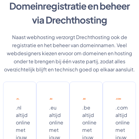
Domeinregistratie en beheer
via Drechthosting
Naast webhosting verzorgt Drechthosting ook de
registratie en het beheer van domeinnamen. Veel
webdesigners kiezen ervoor om domeinen en hosting
onder te brengen bij één vaste partij, zodat alles
overzichtelijk blijft en technisch goed op elkaar aansluit.
.nl
.eu
.be
.com
altijd
altijd
altijd
altijd
online
online
online
online
met
met
met
met
jouw
jouw
jouw
jouw