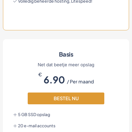
Volledig beheerde hosting, Litespeed!
Basis
Net dat beetje meer opslag
€
6.90
/ Per maand
BESTEL NU
5 GB SSD opslag
20 e-mail accounts