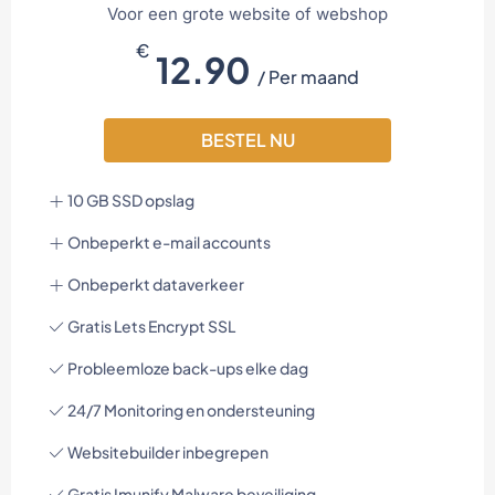
Voor een grote website of webshop
€
12.90
/ Per maand
BESTEL NU
10 GB SSD opslag
Onbeperkt e-mail accounts
Onbeperkt dataverkeer
Gratis Lets Encrypt SSL
Probleemloze back-ups elke dag
24/7 Monitoring en ondersteuning
Websitebuilder inbegrepen
Gratis Imunify Malware beveiliging