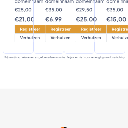
domeinnaam
domeinnaam
domeinnaam
domeinn
€25,00
€35,00
€29,50
€35,00
€21,00
€6,99
€25,00
€15,00
Registreer
Registreer
Registreer
Registre
Verhuizen
Verhuizen
Verhuizen
Verhuiz
*Prijzen zijn actietarieven en gelden alleen voor het 1e jaar en niet voor verlenging vanuit verhuizing