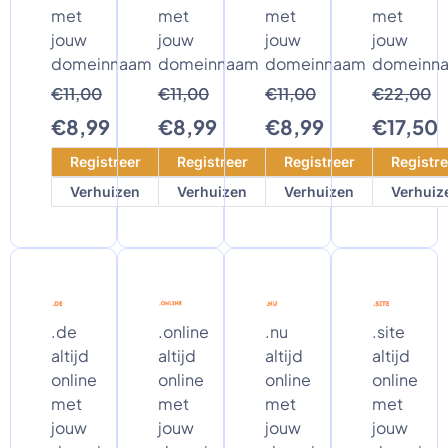
met
met
met
met
jouw
jouw
jouw
jouw
domeinnaam
domeinnaam
domeinnaam
domeinn
€11,00
€11,00
€11,00
€22,00
€8,99
€8,99
€8,99
€17,50
Registreer
Registreer
Registreer
Registre
Verhuizen
Verhuizen
Verhuizen
Verhuiz
.de
.online
.nu
.site
altijd
altijd
altijd
altijd
online
online
online
online
met
met
met
met
jouw
jouw
jouw
jouw