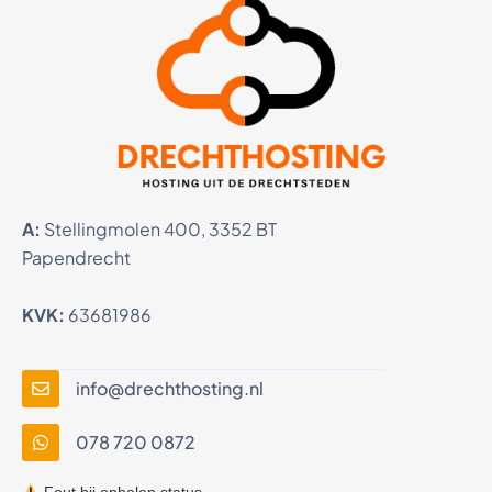
A:
Stellingmolen 400, 3352 BT
Papendrecht
KVK:
63681986
info@drechthosting.nl
078 720 0872
Fout bij ophalen status