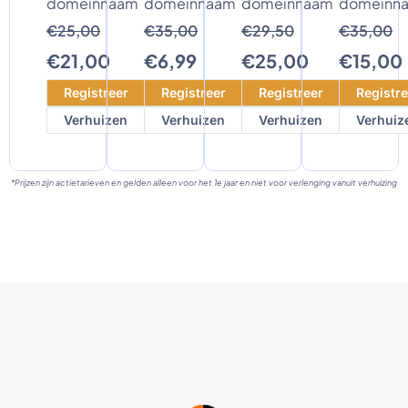
domeinnaam
domeinnaam
domeinnaam
domeinn
€25,00
€35,00
€29,50
€35,00
€21,00
€6,99
€25,00
€15,00
Registreer
Registreer
Registreer
Registre
Verhuizen
Verhuizen
Verhuizen
Verhuiz
*Prijzen zijn actietarieven en gelden alleen voor het 1e jaar en niet voor verlenging vanuit verhuizing