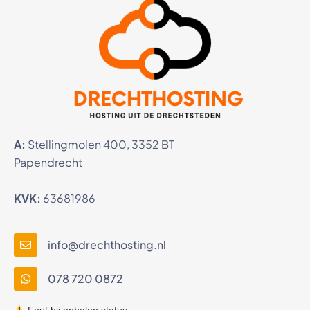
A:
Stellingmolen 400, 3352 BT
Papendrecht
KVK:
63681986
info@drechthosting.nl
078 720 0872
Fout bij ophalen status