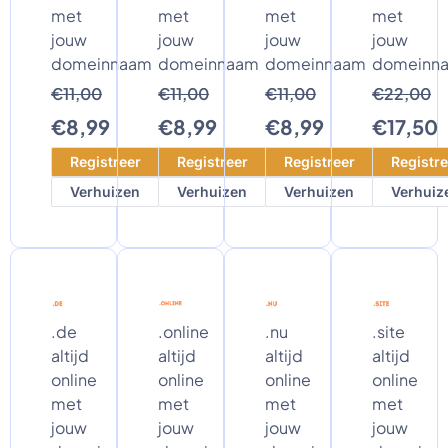
met
met
met
met
jouw
jouw
jouw
jouw
domeinnaam
domeinnaam
domeinnaam
domeinn
€11,00
€11,00
€11,00
€22,00
€8,99
€8,99
€8,99
€17,50
Registreer
Registreer
Registreer
Registre
Verhuizen
Verhuizen
Verhuizen
Verhuiz
.de
.online
.nu
.site
altijd
altijd
altijd
altijd
online
online
online
online
met
met
met
met
jouw
jouw
jouw
jouw