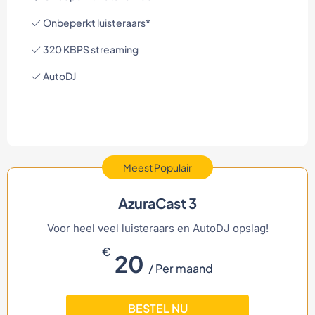
Onbeperkt luisteraars*
320 KBPS streaming
AutoDJ
Meest Populair
AzuraCast 3
Voor heel veel luisteraars en AutoDJ opslag!
€
20
/ Per maand
BESTEL NU