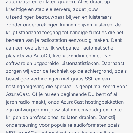
automatiseren en laten groeien. Alles draait op
krachtige en stabiele servers, zodat jouw
uitzendingen betrouwbaar blijven en luisteraars
zonder onderbrekingen kunnen blijven luisteren. Je
krijgt standaard toegang tot handige functies die het
beheren van je radiostation eenvoudig maken. Denk
aan een overzichtelijk webpaneel, automatische
playlists via AutoDJ, live-uitzendingen met DJ-
software en uitgebreide luisterstatistieken. Daarnaast
zorgen wij voor de techniek op de achtergrond, zoals
beveiligde verbindingen met gratis SSL en een
hostingomgeving die speciaal is geoptimaliseerd voor
AzuraCast. Of je nu een beginnende DJ bent of al
jaren radio maakt, onze AzuraCast hostingpakketten
zijn ontworpen om jouw station eenvoudig online te
krijgen en professioneel te laten draaien. Dankzij
ondersteuning voor populaire audioformaten zoals
MP3 en AAC+, automatische rotaties en realtime