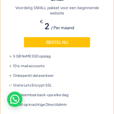
Voordelig SMALL pakket voor een beginnende
website
€
2
/ Per maand
BESTEL NU
5 GB NvME SSD opslag
10 e-mail accounts
Onbeperkt dataverkeer
Gratis Lets Encrypt SSL
Probleemloze back-ups elke dag
Draait op krachtige DirectAdmin