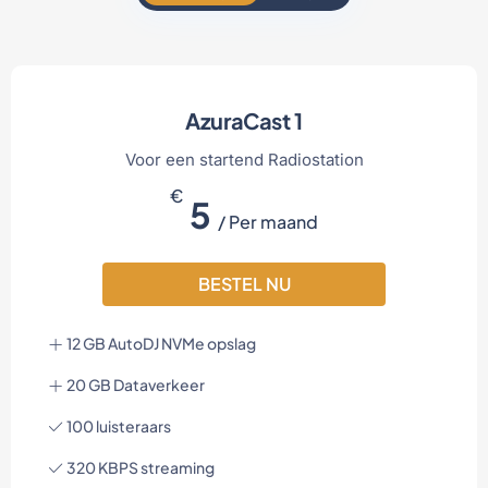
AzuraCast 1
Voor een startend Radiostation
€
5
/ Per maand
BESTEL NU
12 GB AutoDJ NVMe opslag
20 GB Dataverkeer
100 luisteraars
320 KBPS streaming