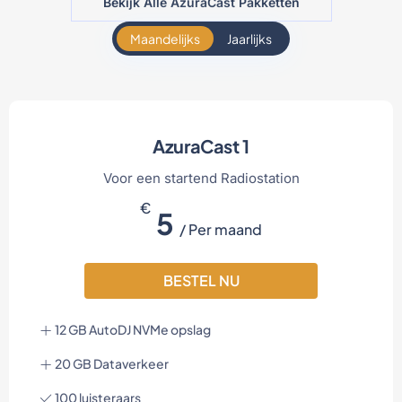
Bekijk Alle AzuraCast Pakketten
Maandelijks
Jaarlijks
AzuraCast 1
Voor een startend Radiostation
€
5
/ Per maand
BESTEL NU
12 GB AutoDJ NVMe opslag
20 GB Dataverkeer
100 luisteraars