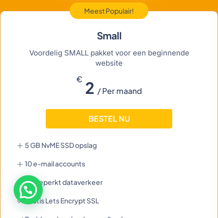
Meest Populair!
Small
Voordelig SMALL pakket voor een beginnende
website
€
2
/ Per maand
BESTEL NU
5 GB NvME SSD opslag
10 e-mail accounts
Onbeperkt dataverkeer
Gratis Lets Encrypt SSL