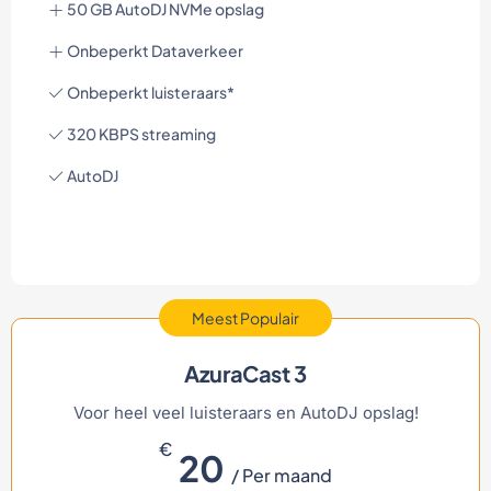
50 GB AutoDJ NVMe opslag
Onbeperkt Dataverkeer
Onbeperkt luisteraars*
320 KBPS streaming
AutoDJ
Meest Populair
AzuraCast 3
Voor heel veel luisteraars en AutoDJ opslag!
€
20
/ Per maand