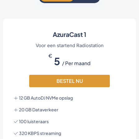
AzuraCast 1
Voor een startend Radiostation
€
5
/ Per maand
BESTEL NU
12 GB AutoDJ NVMe opslag
20 GB Dataverkeer
100 luisteraars
320 KBPS streaming