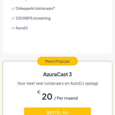
Onbeperkt luisteraars*
320 KBPS streaming
AutoDJ
Meest Populair
AzuraCast 3
Voor heel veel luisteraars en AutoDJ opslag!
€
20
/ Per maand
BESTEL NU