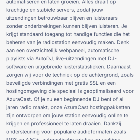
automatiseren en laten groeien. Alles draait op
krachtige en stabiele servers, zodat jouw
uitzendingen betrouwbaar blijven en luisteraars
zonder onderbrekingen kunnen blijven luisteren. Je
krijgt standaard toegang tot handige functies die het
beheren van je radiostation eenvoudig maken. Denk
aan een overzichtelijk webpaneel, automatische
playlists via AutoDJ, live-uitzendingen met DJ-
software en uitgebreide luisterstatistieken. Daarnaast
zorgen wij voor de techniek op de achtergrond, zoals
beveiligde verbindingen met gratis SSL en een
hostingomgeving die speciaal is geoptimaliseerd voor
AzuraCast. Of je nu een beginnende DJ bent of al
jaren radio maakt, onze AzuraCast hostingpakketten
zijn ontworpen om jouw station eenvoudig online te
krijgen en professioneel te laten draaien. Dankzij
ondersteuning voor populaire audioformaten zoals
MP3 en AAC+, automatische rotaties en realtime