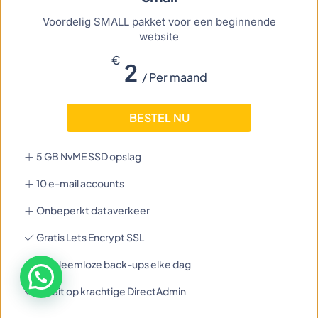
Voordelig SMALL pakket voor een beginnende
website
€
2
/ Per maand
BESTEL NU
5 GB NvME SSD opslag
10 e-mail accounts
Onbeperkt dataverkeer
Gratis Lets Encrypt SSL
Probleemloze back-ups elke dag
Draait op krachtige DirectAdmin