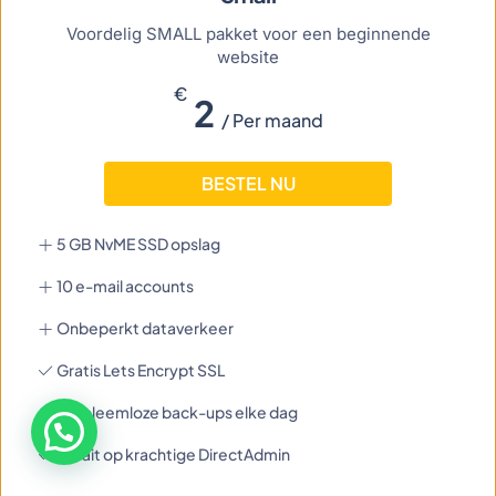
Voordelig SMALL pakket voor een beginnende
website
€
2
/ Per maand
BESTEL NU
5 GB NvME SSD opslag
10 e-mail accounts
Onbeperkt dataverkeer
Gratis Lets Encrypt SSL
Probleemloze back-ups elke dag
Draait op krachtige DirectAdmin