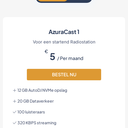
AzuraCast 1
Voor een startend Radiostation
€
5
/ Per maand
BESTEL NU
12 GB AutoDJ NVMe opslag
20 GB Dataverkeer
100 luisteraars
320 KBPS streaming