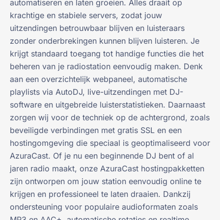
automatiseren en laten groeien. Alles draait op
krachtige en stabiele servers, zodat jouw
uitzendingen betrouwbaar blijven en luisteraars
zonder onderbrekingen kunnen blijven luisteren. Je
krijgt standaard toegang tot handige functies die het
beheren van je radiostation eenvoudig maken. Denk
aan een overzichtelijk webpaneel, automatische
playlists via AutoDJ, live-uitzendingen met DJ-
software en uitgebreide luisterstatistieken. Daarnaast
zorgen wij voor de techniek op de achtergrond, zoals
beveiligde verbindingen met gratis SSL en een
hostingomgeving die speciaal is geoptimaliseerd voor
AzuraCast. Of je nu een beginnende DJ bent of al
jaren radio maakt, onze AzuraCast hostingpakketten
zijn ontworpen om jouw station eenvoudig online te
krijgen en professioneel te laten draaien. Dankzij
ondersteuning voor populaire audioformaten zoals
MP3 en AAC+, automatische rotaties en realtime