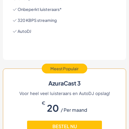
Onbeperkt luisteraars*
320 KBPS streaming
AutoDJ
Meest Populair
AzuraCast 3
Voor heel veel luisteraars en AutoDJ opslag!
€
20
/ Per maand
BESTEL NU