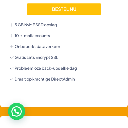
BESTEL NU
5 GB NvME SSD opslag
10 e-mail accounts
Onbeperkt dataverkeer
Gratis Lets Encrypt SSL
Probleemloze back-ups elke dag
Draait op krachtige DirectAdmin