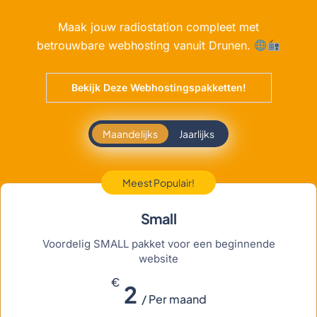
Maak jouw radiostation compleet met
betrouwbare webhosting vanuit Drunen.
Bekijk Deze Webhostingspakketten!
Maandelijks
Jaarlijks
Meest Populair!
Small
Voordelig SMALL pakket voor een beginnende
website
€
2
/ Per maand