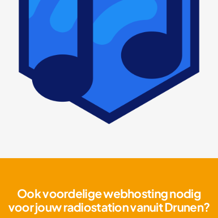
Ook voordelige webhosting nodig
voor jouw radiostation vanuit Drunen?