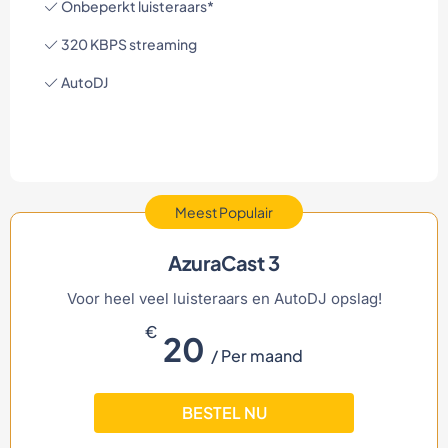
Onbeperkt luisteraars*
320 KBPS streaming
AutoDJ
Meest Populair
AzuraCast 3
Voor heel veel luisteraars en AutoDJ opslag!
€
20
/ Per maand
BESTEL NU