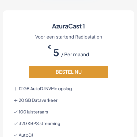
AzuraCast 1
Voor een startend Radiostation
€
5
/ Per maand
BESTEL NU
12 GB AutoDJ NVMe opslag
20 GB Dataverkeer
100 luisteraars
320 KBPS streaming
AutoDJ