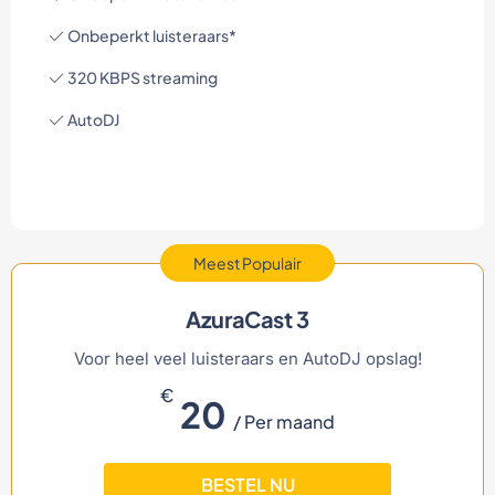
Onbeperkt luisteraars*
320 KBPS streaming
AutoDJ
Meest Populair
AzuraCast 3
Voor heel veel luisteraars en AutoDJ opslag!
€
20
/ Per maand
BESTEL NU