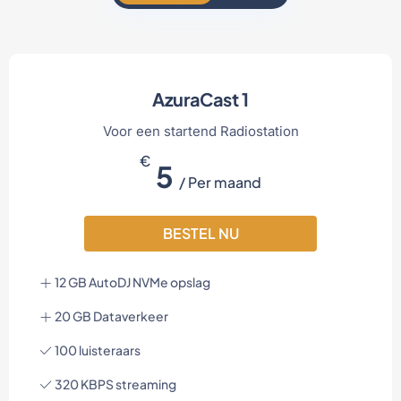
AzuraCast 1
Voor een startend Radiostation
€
5
/ Per maand
BESTEL NU
12 GB AutoDJ NVMe opslag
20 GB Dataverkeer
100 luisteraars
320 KBPS streaming