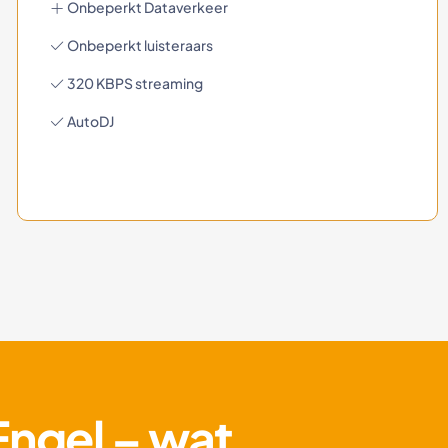
Onbeperkt Dataverkeer
Onbeperkt luisteraars
320 KBPS streaming
AutoDJ
Engel – wat