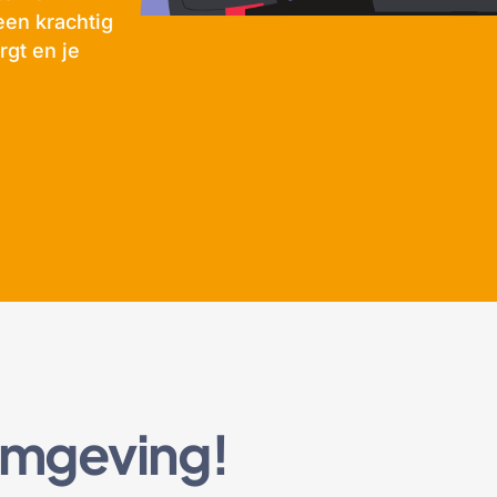
een krachtig
rgt en je
omgeving!