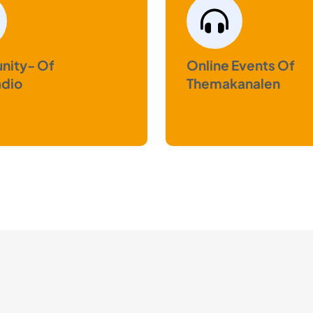
ity- Of
Online Events Of
adio
Themakanalen