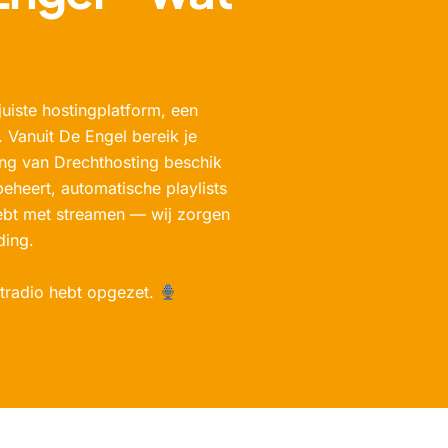
juiste hostingplatform, een
 Vanuit De Engel bereik je
ing van Drechthosting beschik
eheert, automatische playlists
 hebt met streamen — wij zorgen
ding.
netradio hebt opgezet.