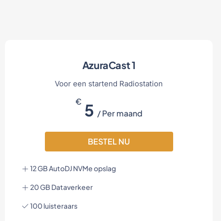
AzuraCast 1
Voor een startend Radiostation
€
5
/ Per maand
BESTEL NU
12 GB AutoDJ NVMe opslag
20 GB Dataverkeer
100 luisteraars