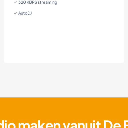
320 KBPS streaming
AutoDJ
dio maken vanuit De 