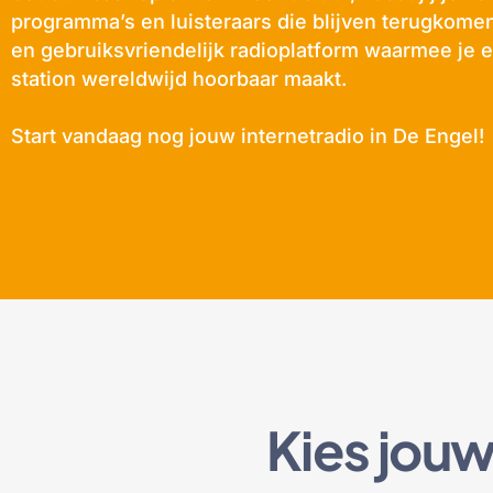
programma’s en luisteraars die blijven terugkomen
en gebruiksvriendelijk radioplatform waarmee je e
station wereldwijd hoorbaar maakt.
Start vandaag nog jouw internetradio in De Engel!
Kies jou