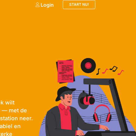
Login
START NU!
k wilt
n — met de
station neer.
abiel en
terke