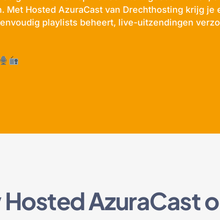
. Met Hosted AzuraCast van Drechthosting krijg je 
envoudig playlists beheert, live-uitzendingen verzo
w Hosted AzuraCast 