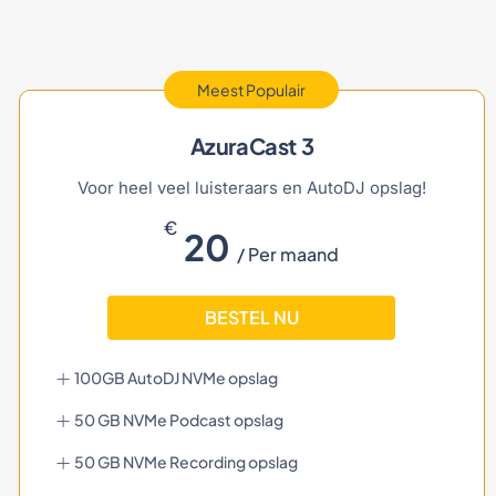
Meest Populair
AzuraCast 3
Voor heel veel luisteraars en AutoDJ opslag!
€
20
/ Per maand
BESTEL NU
100GB AutoDJ NVMe opslag
50 GB NVMe Podcast opslag
50 GB NVMe Recording opslag