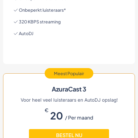
Onbeperkt luisteraars*
320 KBPS streaming
AutoDJ
Meest Populair
AzuraCast 3
Voor heel veel luisteraars en AutoDJ opslag!
€
20
/ Per maand
BESTEL NU