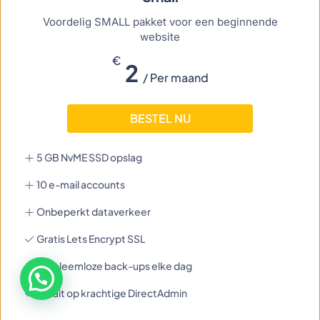
Voordelig SMALL pakket voor een beginnende
website
€
2
/ Per maand
BESTEL NU
5 GB NvME SSD opslag
10 e-mail accounts
Onbeperkt dataverkeer
Gratis Lets Encrypt SSL
Probleemloze back-ups elke dag
Draait op krachtige DirectAdmin