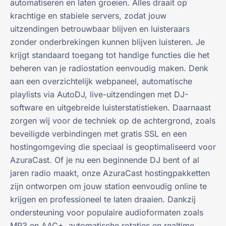
automatiseren en laten groeien. Alles draait op
krachtige en stabiele servers, zodat jouw
uitzendingen betrouwbaar blijven en luisteraars
zonder onderbrekingen kunnen blijven luisteren. Je
krijgt standaard toegang tot handige functies die het
beheren van je radiostation eenvoudig maken. Denk
aan een overzichtelijk webpaneel, automatische
playlists via AutoDJ, live-uitzendingen met DJ-
software en uitgebreide luisterstatistieken. Daarnaast
zorgen wij voor de techniek op de achtergrond, zoals
beveiligde verbindingen met gratis SSL en een
hostingomgeving die speciaal is geoptimaliseerd voor
AzuraCast. Of je nu een beginnende DJ bent of al
jaren radio maakt, onze AzuraCast hostingpakketten
zijn ontworpen om jouw station eenvoudig online te
krijgen en professioneel te laten draaien. Dankzij
ondersteuning voor populaire audioformaten zoals
MP3 en AAC+, automatische rotaties en realtime