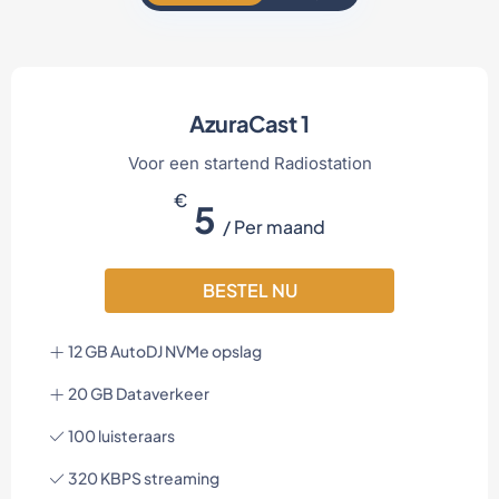
AzuraCast 1
Voor een startend Radiostation
€
5
/ Per maand
BESTEL NU
12 GB AutoDJ NVMe opslag
20 GB Dataverkeer
100 luisteraars
320 KBPS streaming