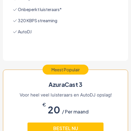
Onbeperkt luisteraars*
320 KBPS streaming
AutoDJ
Meest Populair
AzuraCast 3
Voor heel veel luisteraars en AutoDJ opslag!
€
20
/ Per maand
BESTEL NU