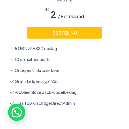
€
2
/ Per maand
BESTEL NU
5 GB NvME SSD opslag
10 e-mail accounts
Onbeperkt dataverkeer
Gratis Lets Encrypt SSL
Probleemloze back-ups elke dag
Draait op krachtige DirectAdmin