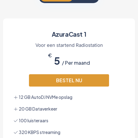
AzuraCast 1
Voor een startend Radiostation
€
5
/ Per maand
BESTEL NU
12 GB AutoDJ NVMe opslag
20 GB Dataverkeer
100 luisteraars
320 KBPS streaming